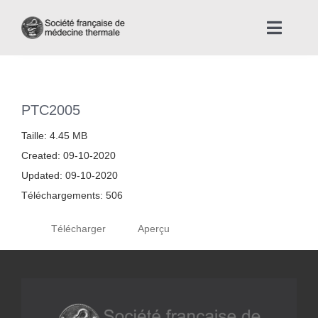
Skip
to
Toggle
content
Naviga
Accueil
PTC2005
Nous connaître
Taille: 4.45 MB
Created: 09-10-2020
Instances professionnelles de la Médecine Thermale
Updated: 09-10-2020
Téléchargements: 506
La médecine thermale
Télécharger
Aperçu
Actualités
La presse thermale et climatique