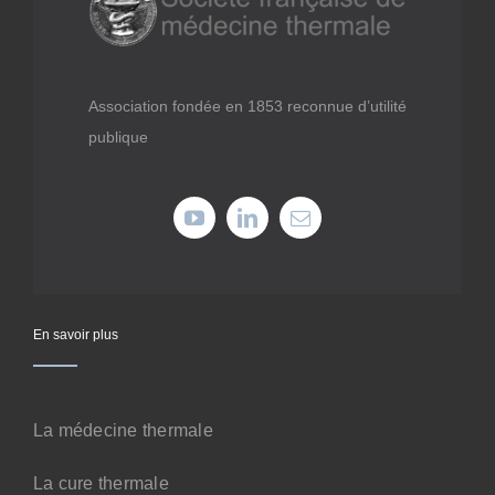
Médiathèque
Recherche
Association fondée en 1853 reconnue d’utilité
publique
Formations
Offres professionnelles
Adhérer
En savoir plus
Cotiser
La médecine thermale
Faire un don
La cure thermale