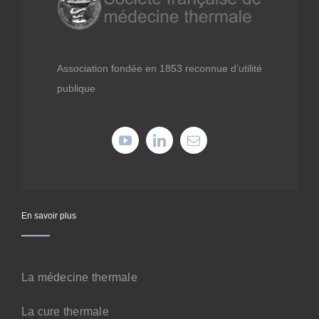
Médiathèque
Recherche
Association fondée en 1853 reconnue d’utilité
publique
Formations
Offres professionnelles
Adhérer
En savoir plus
Cotiser
La médecine thermale
Faire un don
La cure thermale