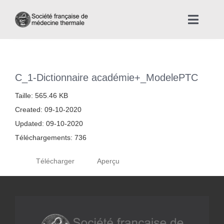
Skip
to
Toggle
content
Naviga
Accueil
C_1-Dictionnaire académie+_ModelePTC
Nous connaître
Taille: 565.46 KB
Created: 09-10-2020
Instances professionnelles de la Médecine Thermale
Updated: 09-10-2020
Téléchargements: 736
La médecine thermale
Télécharger
Aperçu
Actualités
La presse thermale et climatique