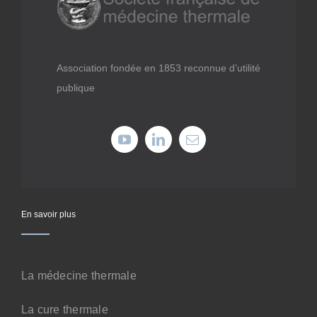
Médiathèque
Recherche
Association fondée en 1853 reconnue d’utilité
publique
Formations
Offres professionnelles
Adhérer
En savoir plus
Cotiser
La médecine thermale
Faire un don
La cure thermale