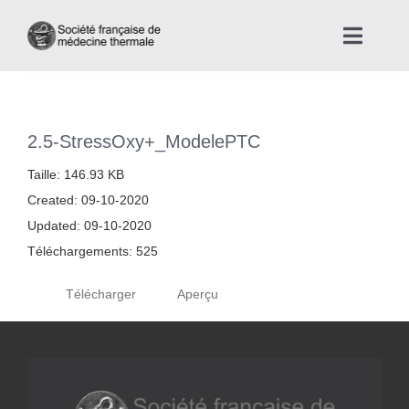
Skip
to
Toggle
content
Naviga
Accueil
2.5-StressOxy+_ModelePTC
Nous connaître
Taille: 146.93 KB
Created: 09-10-2020
Instances professionnelles de la Médecine Thermale
Updated: 09-10-2020
Téléchargements: 525
La médecine thermale
Télécharger
Aperçu
Actualités
La presse thermale et climatique