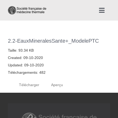
Skip
to
Toggle
content
Naviga
Accueil
2.2-EauxMineralesSante+_ModelePTC
Nous connaître
Taille: 93.34 KB
Created: 09-10-2020
Instances professionnelles de la Médecine Thermale
Updated: 09-10-2020
Téléchargements: 482
La médecine thermale
Télécharger
Aperçu
Actualités
La presse thermale et climatique