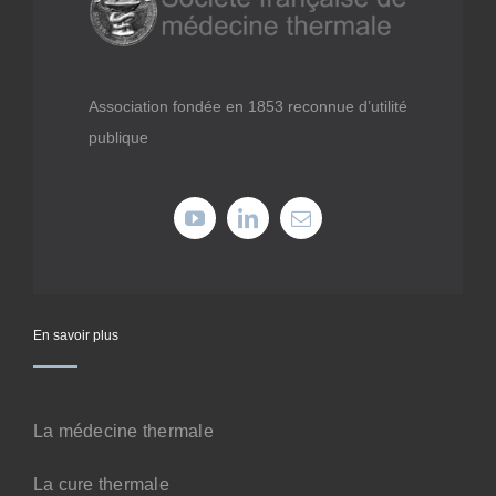
Médiathèque
Recherche
Association fondée en 1853 reconnue d’utilité
publique
Formations
Offres professionnelles
Adhérer
En savoir plus
Cotiser
La médecine thermale
Faire un don
La cure thermale