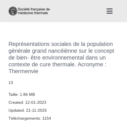
Skip
to
Toggle
content
Naviga
Accueil
Représentations sociales de la population
Nous connaître
générale grand nancéiènne sur le concept
de bien- être environnemental dans un
contexte de cure thermale. Acronyme :
Instances professionnelles de la Médecine Thermale
Thermenvie
La médecine thermale
13
Taille: 1.86 MB
Actualités
Created: 12-01-2023
Updated: 21-11-2025
La presse thermale et climatique
Téléchargements: 1154