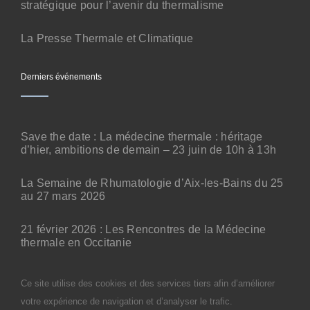
stratégique pour l’avenir du thermalisme
La Presse Thermale et Climatique
Derniers événements
Save the date : La médecine thermale : héritage
d’hier, ambitions de demain – 23 juin de 10h à 13h
La Semaine de Rhumatologie d’Aix-les-Bains du 25
au 27 mars 2026
21 février 2026 : Les Rencontres de la Médecine
thermale en Occitanie
Ce site utilise des cookies et des services tiers afin d’améliorer
Ce site utilise des cookies et des services tiers afin d’améliorer
© 2026— Produit par
lewebiste.io
—
CGU
—
votre expérience de navigation et d’analyser le trafic.
votre expérience de navigation et d’analyser le trafic.