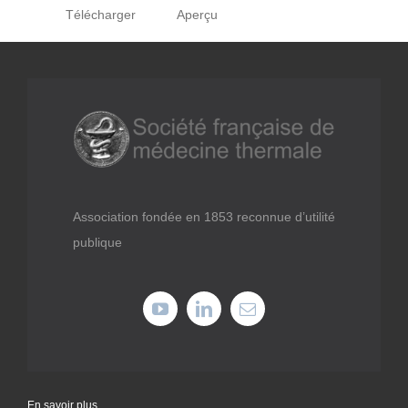
Télécharger
Aperçu
Médiathèque
Recherche
Formations
Offres professionnelles
Association fondée en 1853 reconnue d’utilité
publique
Adhérer
Cotiser
Faire un don
En savoir plus