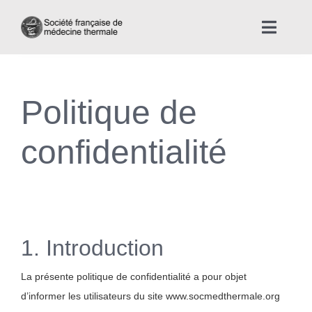
Skip
to
Toggle
content
Naviga
Accueil
Politique de
Nous connaître
confidentialité
Instances professionnelles de la Médecine Thermale
La médecine thermale
1. Introduction
Actualités
La présente politique de confidentialité a pour objet
La presse thermale et climatique
d’informer les utilisateurs du site www.socmedthermale.org