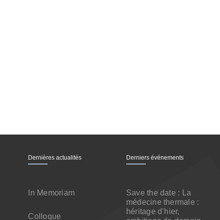
Dernières actualités
Derniers événements
In Memoriam
Save the date : La
médecine thermale :
héritage d’hier,
Colloque