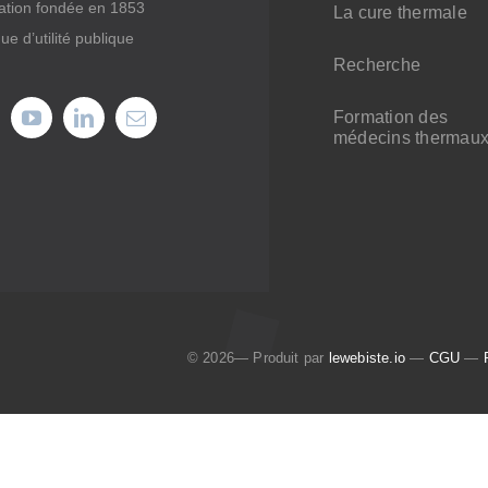
ation fondée en 1853
La cure thermale
ue d’utilité publique
Recherche
Formation des
médecins thermau
© 2026— Produit par
lewebiste.io
—
CGU
—