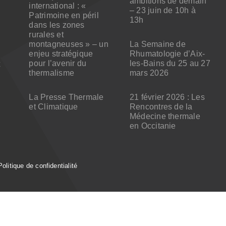
ambitions de demain
international : «
– 23 juin de 10h à
Patrimoine en péril
13h
dans les zones
rurales et
montagneuses » – un
La Semaine de
enjeu stratégique
Rhumatologie d’Aix-
pour l’avenir du
les-Bains du 25 au 27
x
thermalisme
mars 2026
La Presse Thermale
21 février 2026 : Les
et Climatique
Rencontres de la
Médecine thermale
en Occitanie
Politique de confidentialité