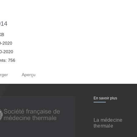
014
 KB
0-2020
10-2020
ts: 756
rger
Aperçu
En savoir plus
La médecine
thermale