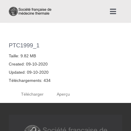
Skip
to
Toggle
content
Naviga
Accueil
PTC1999_1
Nous connaître
Taille: 9.82 MB
Created: 09-10-2020
Instances professionnelles de la Médecine Thermale
Updated: 09-10-2020
Téléchargements: 434
La médecine thermale
Télécharger
Aperçu
Actualités
La presse thermale et climatique