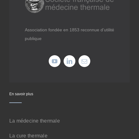
Médiathèque
Recherche
Association fondée en 1853 reconnue d’utilité
publique
Formations
Offres professionnelles
Adhérer
En savoir plus
Cotiser
La médecine thermale
Faire un don
La cure thermale