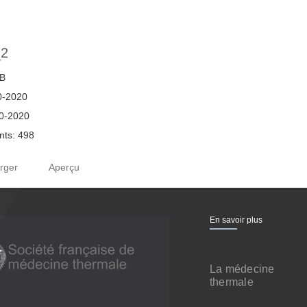
_2
MB
0-2020
10-2020
ts: 498
rger
Aperçu
En savoir plus
La médecine
thermale