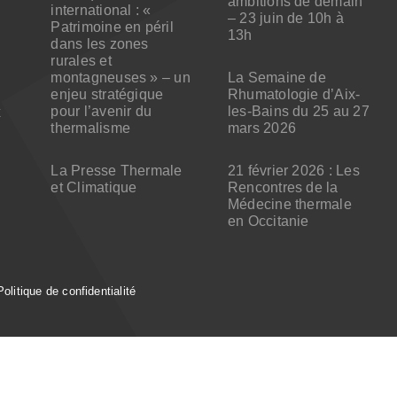
ambitions de demain
international : «
– 23 juin de 10h à
Patrimoine en péril
13h
dans les zones
rurales et
montagneuses » – un
La Semaine de
enjeu stratégique
Rhumatologie d’Aix-
pour l’avenir du
les-Bains du 25 au 27
x
thermalisme
mars 2026
La Presse Thermale
21 février 2026 : Les
et Climatique
Rencontres de la
Médecine thermale
en Occitanie
Politique de confidentialité