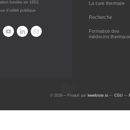
ation fondée en 1853
La cure thermale
ue d’utilité publique
Recherche
Formation des
médecins thermau
© 2026— Produit par
lewebiste.io
—
CGU
—