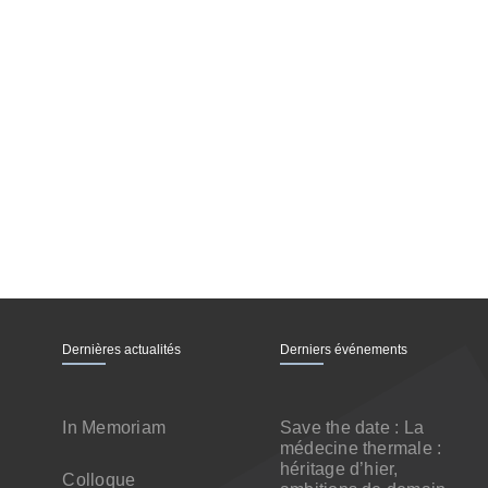
Dernières actualités
Derniers événements
In Memoriam
Save the date : La
médecine thermale :
héritage d’hier,
Colloque