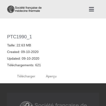
Skip
to
Toggle
content
Naviga
Accueil
PTC1990_1
Nous connaître
Taille: 22.63 MB
Created: 09-10-2020
Instances professionnelles de la Médecine Thermale
Updated: 09-10-2020
Téléchargements: 621
La médecine thermale
Télécharger
Aperçu
Actualités
La presse thermale et climatique