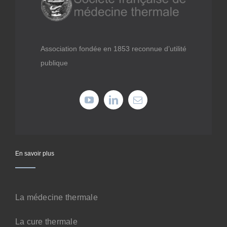
Médiathèque
Recherche
Association fondée en 1853 reconnue d’utilité
publique
Formations
Offres professionnelles
Adhérer
En savoir plus
Cotiser
La médecine thermale
Faire un don
La cure thermale