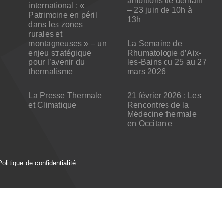
ambitions de demain
international : «
– 23 juin de 10h à
Patrimoine en péril
13h
dans les zones
rurales et
montagneuses » – un
La Semaine de
enjeu stratégique
Rhumatologie d’Aix-
pour l’avenir du
les-Bains du 25 au 27
x
thermalisme
mars 2026
La Presse Thermale
21 février 2026 : Les
et Climatique
Rencontres de la
Médecine thermale
en Occitanie
Politique de confidentialité