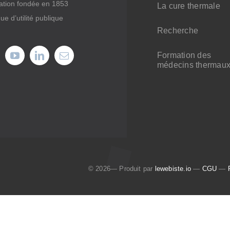
ation fondée en 1853
La cure thermale
ue d’utilité publique
Recherche
Formation des
médecins thermau
© 2026— Produit par
lewebiste.io
—
CGU
—