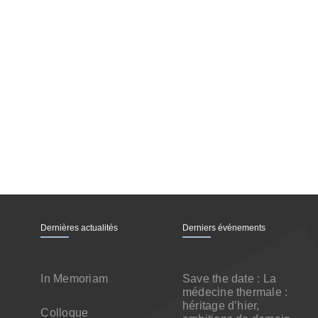
Dernières actualités
Derniers événements
In Memoriam
Save the date : La
médecine thermale :
héritage d’hier,
Colloque