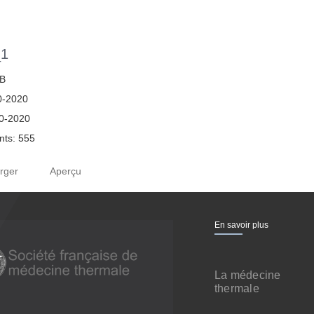
_1
MB
0-2020
10-2020
ts: 555
rger
Aperçu
En savoir plus
La médecine
thermale