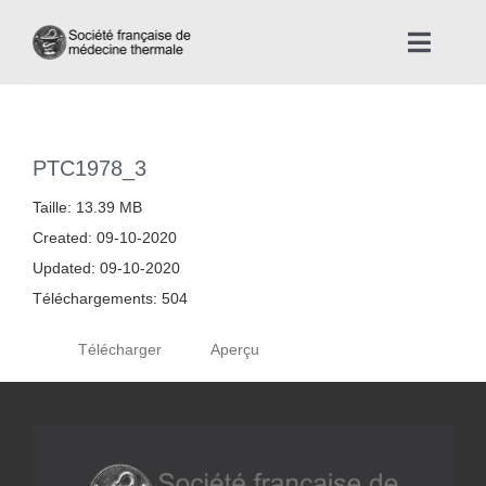
Skip
to
Toggle
content
Naviga
Accueil
PTC1978_3
Nous connaître
Taille: 13.39 MB
Created: 09-10-2020
Instances professionnelles de la Médecine Thermale
Updated: 09-10-2020
Téléchargements: 504
La médecine thermale
Télécharger
Aperçu
Actualités
La presse thermale et climatique