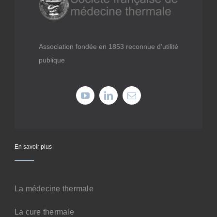
Médiathèque
Recherche
Association fondée en 1853 reconnue d’utilité
publique
Formations
Offres professionnelles
Adhérer
En savoir plus
Cotiser
La médecine thermale
Faire un don
La cure thermale