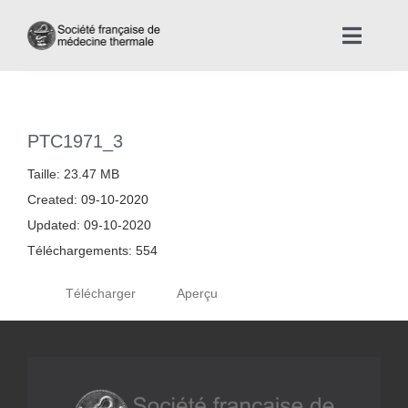
Skip
to
Toggle
content
Naviga
Accueil
PTC1971_3
Nous connaître
Taille: 23.47 MB
Created: 09-10-2020
Instances professionnelles de la Médecine Thermale
Updated: 09-10-2020
Téléchargements: 554
La médecine thermale
Télécharger
Aperçu
Actualités
La presse thermale et climatique