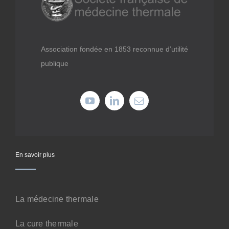
Médiathèque
Recherche
Association fondée en 1853 reconnue d’utilité
publique
Formations
Offres professionnelles
Adhérer
En savoir plus
Cotiser
La médecine thermale
Faire un don
La cure thermale