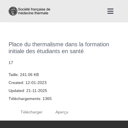
Skip
to
Toggle
content
Naviga
Accueil
Place du thermalisme dans la formation
Nous connaître
initiale des étudiants en santé
17
Instances professionnelles de la Médecine Thermale
Taille: 241.06 KB
Created: 12-01-2023
La médecine thermale
Updated: 21-11-2025
Téléchargements: 1365
Actualités
Télécharger
Aperçu
La presse thermale et climatique