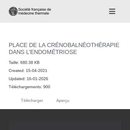
Skip
to
Toggle
content
Naviga
Accueil
PLACE DE LA CRÉNOBALNÉOTHÉRAPIE
Nous connaître
DANS L’ENDOMÉTRIOSE
Taille: 680.38 KB
Instances professionnelles de la Médecine Thermale
Created: 15-04-2021
Updated: 16-01-2026
La médecine thermale
Téléchargements: 900
Télécharger
Aperçu
Actualités
La presse thermale et climatique