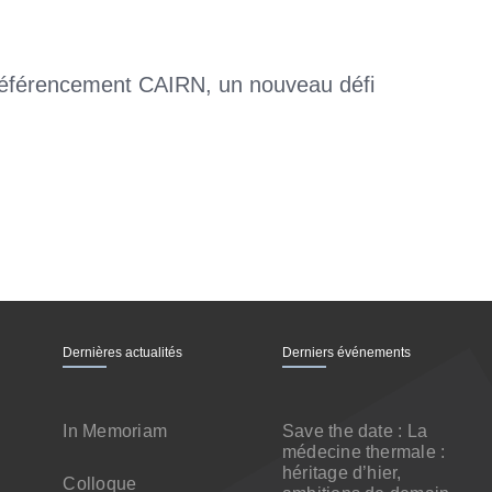
référencement CAIRN, un nouveau défi
Dernières actualités
Derniers événements
In Memoriam
Save the date : La
médecine thermale :
héritage d’hier,
Colloque