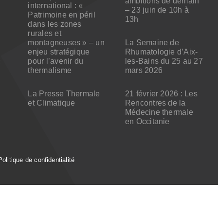
ambitions de demain
international : «
– 23 juin de 10h à
Patrimoine en péril
13h
dans les zones
rurales et
montagneuses » – un
La Semaine de
enjeu stratégique
Rhumatologie d’Aix-
pour l’avenir du
les-Bains du 25 au 27
x
thermalisme
mars 2026
La Presse Thermale
21 février 2026 : Les
et Climatique
Rencontres de la
Médecine thermale
en Occitanie
Politique de confidentialité