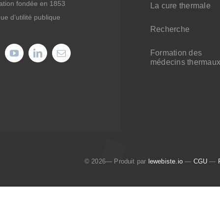
ation fondée en 1853
La cure thermale
ue d’utilité publique
Recherche
Formation des
médecins thermau
© 2026— Produit par
lewebiste.io
—
CGU
—