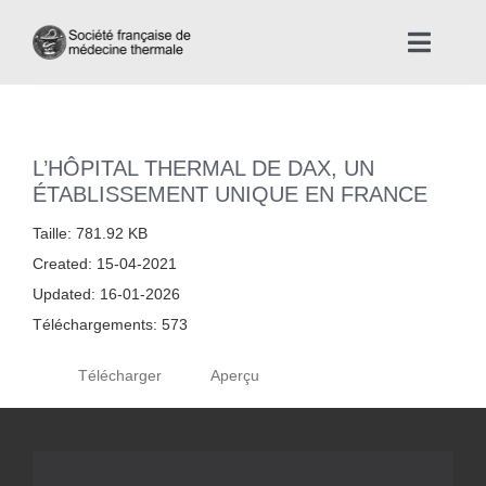
Skip
to
Toggle
content
Naviga
Accueil
L’HÔPITAL THERMAL DE DAX, UN
Nous connaître
ÉTABLISSEMENT UNIQUE EN FRANCE
Taille: 781.92 KB
Instances professionnelles de la Médecine Thermale
Created: 15-04-2021
Updated: 16-01-2026
La médecine thermale
Téléchargements: 573
Télécharger
Aperçu
Actualités
La presse thermale et climatique