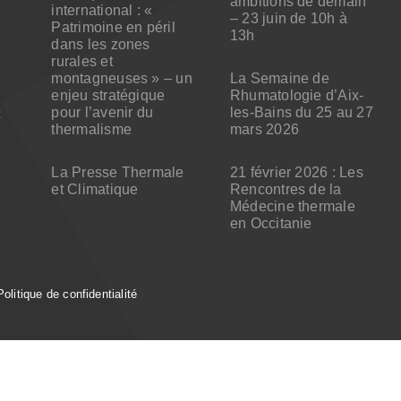
ambitions de demain
international : «
– 23 juin de 10h à
Patrimoine en péril
13h
dans les zones
rurales et
montagneuses » – un
La Semaine de
enjeu stratégique
Rhumatologie d’Aix-
pour l’avenir du
les-Bains du 25 au 27
x
thermalisme
mars 2026
La Presse Thermale
21 février 2026 : Les
et Climatique
Rencontres de la
Médecine thermale
en Occitanie
Politique de confidentialité