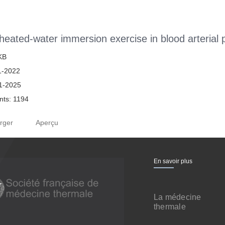
 heated-water immersion exercise in blood arterial
 KB
1-2022
1-2025
ts: 1194
rger
Aperçu
En savoir plus
La médecine
thermale