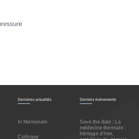
 pressure
Dernières actualités
Derniers événements
In Memoriam
Save the date : La
médecine thermale :
héritage d’hier,
Colloque