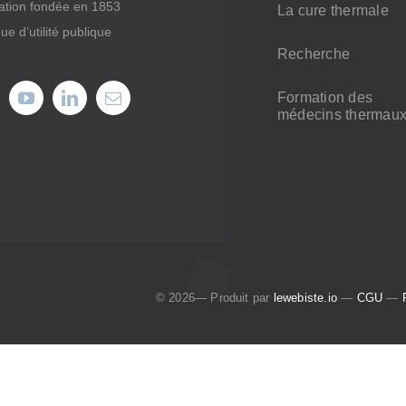
ation fondée en 1853
La cure thermale
ue d’utilité publique
Recherche
Formation des
médecins thermau
© 2026— Produit par
lewebiste.io
—
CGU
—