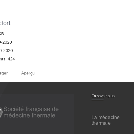
fort
 KB
0-2020
10-2020
ts: 424
rger
Aperçu
En savoir plus
La médecine
thermale