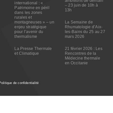
ambitions de demain
international : «
– 23 juin de 10h à
Patrimoine en péril
13h
dans les zones
rurales et
montagneuses » – un
La Semaine de
enjeu stratégique
Rhumatologie d’Aix-
pour l’avenir du
les-Bains du 25 au 27
x
thermalisme
mars 2026
La Presse Thermale
21 février 2026 : Les
et Climatique
Rencontres de la
Médecine thermale
en Occitanie
Politique de confidentialité