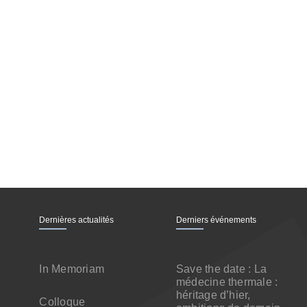
Dernières actualités
Derniers événements
In Memoriam
Save the date : La
médecine thermale :
héritage d’hier,
Colloque