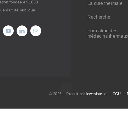
ation fondée en 1853
La cure thermale
ue d’utilité publique
Recherche
Formation des
médecins thermau
© 2026— Produit par
lewebiste.io
—
CGU
—