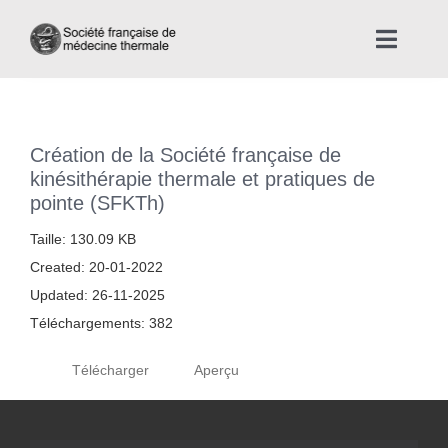
Skip
to
Toggle
content
Naviga
Accueil
Création de la Société française de
Nous connaître
kinésithérapie thermale et pratiques de
pointe (SFKTh)
Instances professionnelles de la Médecine Thermale
Taille: 130.09 KB
Created: 20-01-2022
La médecine thermale
Updated: 26-11-2025
Téléchargements: 382
Actualités
Télécharger
Aperçu
La presse thermale et climatique