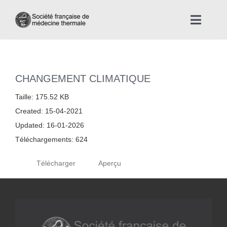
Skip
to
Toggle
content
Naviga
Accueil
CHANGEMENT CLIMATIQUE
Nous connaître
Taille: 175.52 KB
Created: 15-04-2021
Instances professionnelles de la Médecine Thermale
Updated: 16-01-2026
Téléchargements: 624
La médecine thermale
Télécharger
Aperçu
Actualités
La presse thermale et climatique