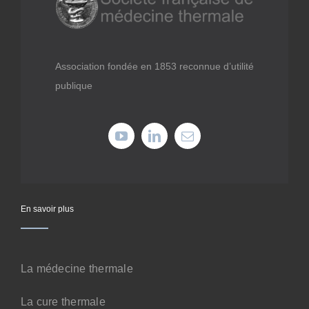
Médiathèque
Recherche
Association fondée en 1853 reconnue d’utilité
publique
Formations
Offres professionnelles
Adhérer
En savoir plus
Cotiser
La médecine thermale
Faire un don
La cure thermale