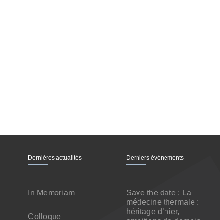
Dernières actualités
Derniers événements
In Memoriam
Save the date : La
médecine thermale :
héritage d’hier,
Colloque