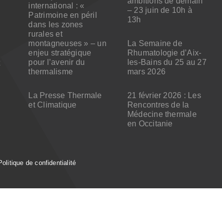
ambitions de demain
international : «
– 23 juin de 10h à
Patrimoine en péril
13h
dans les zones
rurales et
montagneuses » – un
La Semaine de
enjeu stratégique
Rhumatologie d’Aix-
pour l’avenir du
les-Bains du 25 au 27
x
thermalisme
mars 2026
La Presse Thermale
21 février 2026 : Les
et Climatique
Rencontres de la
Médecine thermale
en Occitanie
Politique de confidentialité