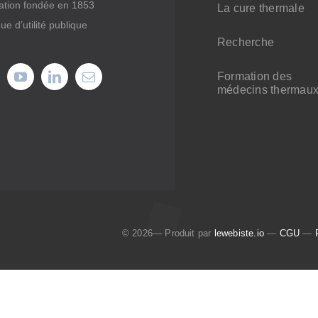
ation fondée en 1853
La cure thermale
ue d’utilité publique
Recherche
Formation des
médecins thermau
© 2026— Produit par
lewebiste.io
—
CGU
—