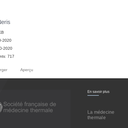
eris
 KB
0-2020
10-2020
ts: 717
rger
Aperçu
En savoir plus
La médecine
thermale