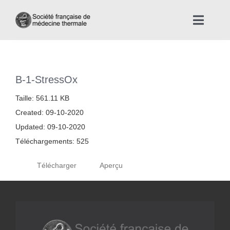
Skip
to
Toggle
content
Naviga
Accueil
B-1-StressOx
Nous connaître
Taille: 561.11 KB
Created: 09-10-2020
Instances professionnelles de la Médecine Thermale
Updated: 09-10-2020
Téléchargements: 525
La médecine thermale
Télécharger
Aperçu
Actualités
La presse thermale et climatique