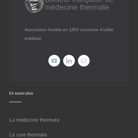
Médiathèque
Recherche
Association fondée en 1853 reconnue d’utilité
publique
Formations
Offres professionnelles
Adhérer
En savoir plus
Cotiser
La médecine thermale
Faire un don
La cure thermale