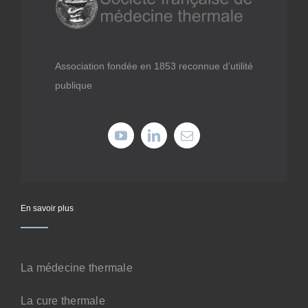
Médiathèque
Recherche
Association fondée en 1853 reconnue d’utilité
publique
Formations
Offres professionnelles
Adhérer
En savoir plus
Cotiser
La médecine thermale
Faire un don
La cure thermale