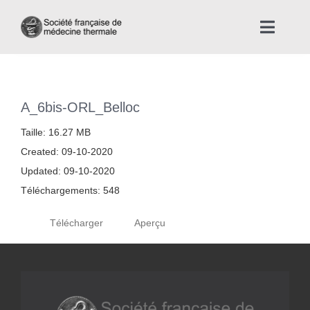
Skip
to
Toggle
content
Naviga
Accueil
A_6bis-ORL_Belloc
Nous connaître
Taille: 16.27 MB
Created: 09-10-2020
Instances professionnelles de la Médecine Thermale
Updated: 09-10-2020
Téléchargements: 548
La médecine thermale
Télécharger
Aperçu
Actualités
La presse thermale et climatique