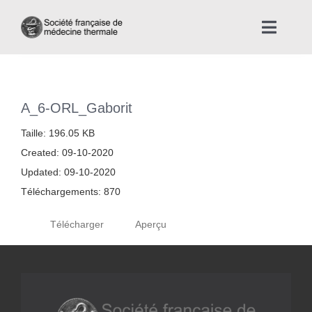
Skip
to
Toggle
content
Naviga
Accueil
A_6-ORL_Gaborit
Nous connaître
Taille: 196.05 KB
Created: 09-10-2020
Instances professionnelles de la Médecine Thermale
Updated: 09-10-2020
Téléchargements: 870
La médecine thermale
Télécharger
Aperçu
Actualités
La presse thermale et climatique