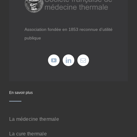
Médiathèque
Recherche
Association fondée en 1853 reconnue d’utilité
publique
Formations
Offres professionnelles
Adhérer
En savoir plus
Cotiser
La médecine thermale
Faire un don
La cure thermale