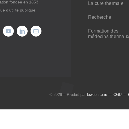
ation fondée en 1853
La cure thermale
ue d’utilité publique
Recherche
Formation des
médecins thermau
© 2026— Produit par
lewebiste.io
—
CGU
—