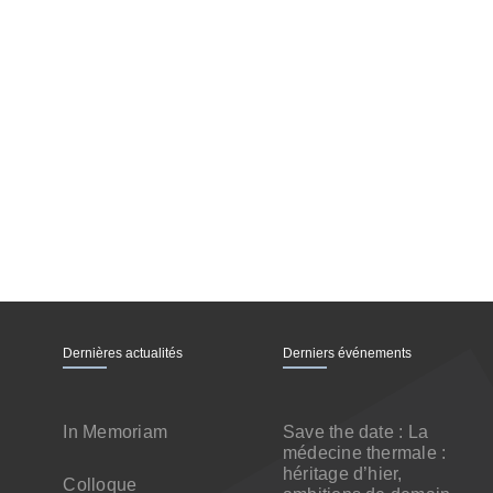
Dernières actualités
Derniers événements
In Memoriam
Save the date : La
médecine thermale :
héritage d’hier,
Colloque