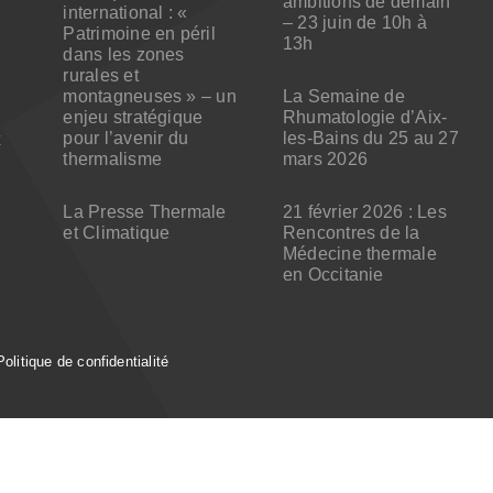
ambitions de demain
international : «
– 23 juin de 10h à
Patrimoine en péril
13h
dans les zones
rurales et
montagneuses » – un
La Semaine de
enjeu stratégique
Rhumatologie d’Aix-
pour l’avenir du
les-Bains du 25 au 27
x
thermalisme
mars 2026
La Presse Thermale
21 février 2026 : Les
et Climatique
Rencontres de la
Médecine thermale
en Occitanie
Politique de confidentialité