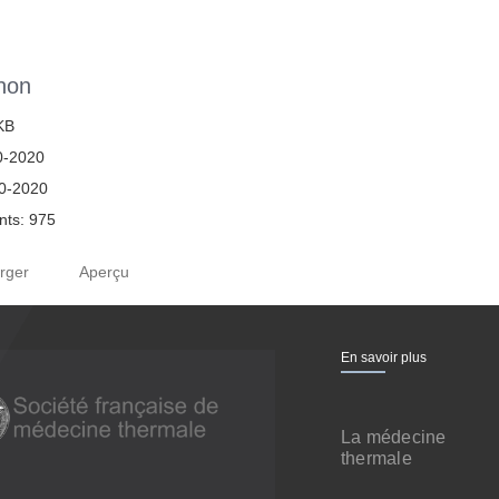
non
 KB
0-2020
10-2020
ts: 975
rger
Aperçu
En savoir plus
La médecine
thermale