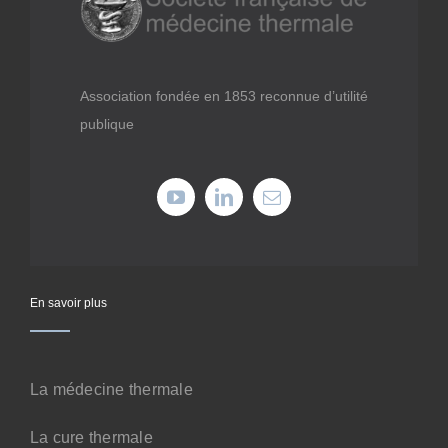
Médiathèque
Recherche
Association fondée en 1853 reconnue d’utilité
publique
Formations
Offres professionnelles
Adhérer
En savoir plus
Cotiser
La médecine thermale
Faire un don
La cure thermale