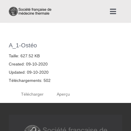
Skip
to
Toggle
content
Naviga
Accueil
A_1-Ostéo
Nous connaître
Taille: 627.52 KB
Created: 09-10-2020
Instances professionnelles de la Médecine Thermale
Updated: 09-10-2020
Téléchargements: 502
La médecine thermale
Télécharger
Aperçu
Actualités
La presse thermale et climatique