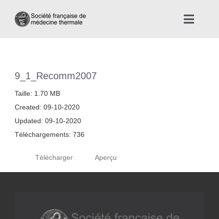
Skip
to
Toggle
content
Naviga
Accueil
9_1_Recomm2007
Nous connaître
Taille: 1.70 MB
Created: 09-10-2020
Instances professionnelles de la Médecine Thermale
Updated: 09-10-2020
Téléchargements: 736
La médecine thermale
Télécharger
Aperçu
Actualités
La presse thermale et climatique