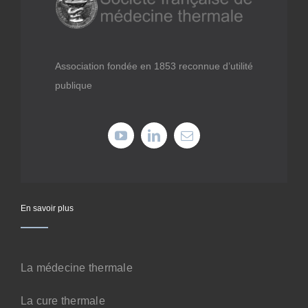
Médiathèque
Recherche
Association fondée en 1853 reconnue d’utilité
publique
Formations
Offres professionnelles
Adhérer
En savoir plus
Cotiser
La médecine thermale
Faire un don
La cure thermale