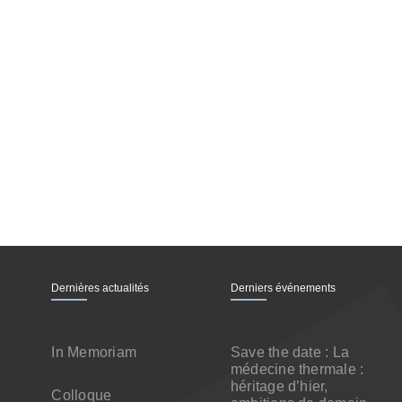
Dernières actualités
Derniers événements
In Memoriam
Save the date : La
médecine thermale :
héritage d’hier,
Colloque