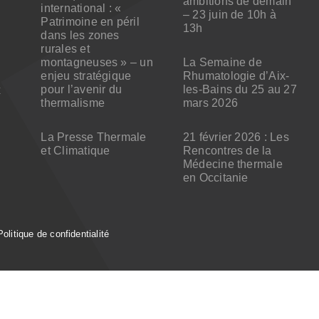
ambitions de demain
international : «
– 23 juin de 10h à
Patrimoine en péril
13h
dans les zones
rurales et
montagneuses » – un
La Semaine de
enjeu stratégique
Rhumatologie d’Aix-
pour l’avenir du
les-Bains du 25 au 27
x
thermalisme
mars 2026
La Presse Thermale
21 février 2026 : Les
et Climatique
Rencontres de la
Médecine thermale
en Occitanie
Politique de confidentialité