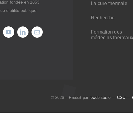
ation fondée en 1853
La cure thermale
ue d’utilité publique
Recherche
Formation des
médecins thermau
© 2026— Produit par
lewebiste.io
—
CGU
—