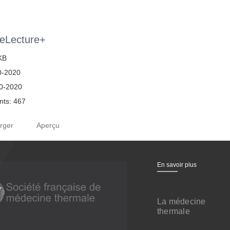
eLecture+
 KB
0-2020
10-2020
ts: 467
rger
Aperçu
En savoir plus
La médecine
thermale