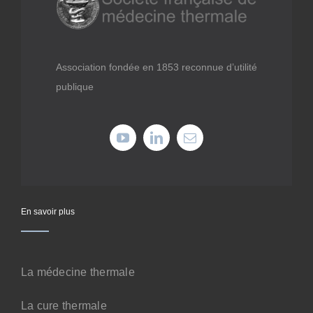
Médiathèque
Recherche
Association fondée en 1853 reconnue d’utilité
publique
Formations
Offres professionnelles
Adhérer
En savoir plus
Cotiser
La médecine thermale
Faire un don
La cure thermale