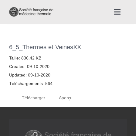
Skip
to
Toggle
content
Naviga
Accueil
6_5_Thermes et VeinesXX
Nous connaître
Taille: 836.42 KB
Created: 09-10-2020
Instances professionnelles de la Médecine Thermale
Updated: 09-10-2020
Téléchargements: 564
La médecine thermale
Télécharger
Aperçu
Actualités
La presse thermale et climatique