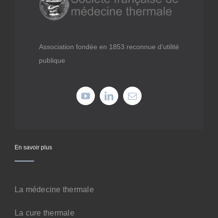
Médiathèque
Recherche
Association fondée en 1853 reconnue d’utilité
publique
Formations
Offres professionnelles
Adhérer
En savoir plus
Cotiser
La médecine thermale
Faire un don
La cure thermale