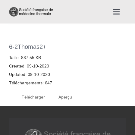
Skip
to
Toggle
content
Naviga
Accueil
6-2Thomas2+
Nous connaître
Taille: 837.55 KB
Created: 09-10-2020
Instances professionnelles de la Médecine Thermale
Updated: 09-10-2020
Téléchargements: 647
La médecine thermale
Télécharger
Aperçu
Actualités
La presse thermale et climatique