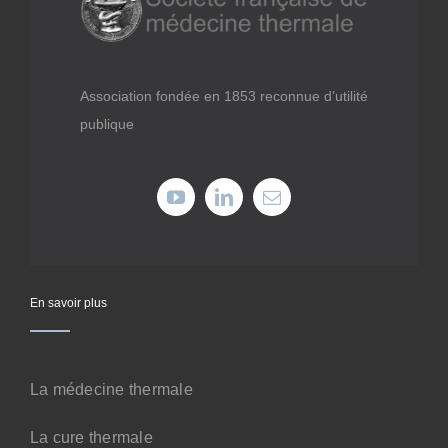
Médiathèque
Recherche
Association fondée en 1853 reconnue d’utilité
publique
Formations
Offres professionnelles
Adhérer
En savoir plus
Cotiser
La médecine thermale
Faire un don
La cure thermale