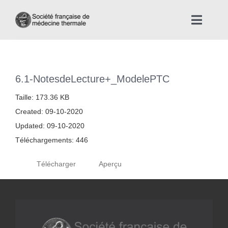
Skip
to
Toggle
content
Naviga
Accueil
6.1-NotesdeLecture+_ModelePTC
Nous connaître
Taille: 173.36 KB
Created: 09-10-2020
Instances professionnelles de la Médecine Thermale
Updated: 09-10-2020
Téléchargements: 446
La médecine thermale
Télécharger
Aperçu
Actualités
La presse thermale et climatique