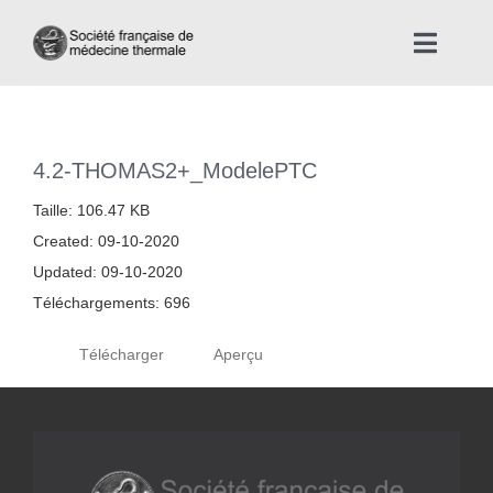
Skip
to
Toggle
content
Naviga
Accueil
4.2-THOMAS2+_ModelePTC
Nous connaître
Taille: 106.47 KB
Created: 09-10-2020
Instances professionnelles de la Médecine Thermale
Updated: 09-10-2020
Téléchargements: 696
La médecine thermale
Télécharger
Aperçu
Actualités
La presse thermale et climatique