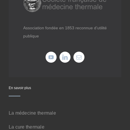
Médiathèque
Recherche
Association fondée en 1853 reconnue d’utilité
publique
Formations
Offres professionnelles
Adhérer
En savoir plus
Cotiser
La médecine thermale
Faire un don
La cure thermale