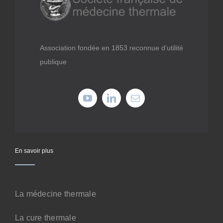
Médiathèque
Recherche
Association fondée en 1853 reconnue d’utilité
publique
Formations
Offres professionnelles
Adhérer
En savoir plus
Cotiser
La médecine thermale
Faire un don
La cure thermale