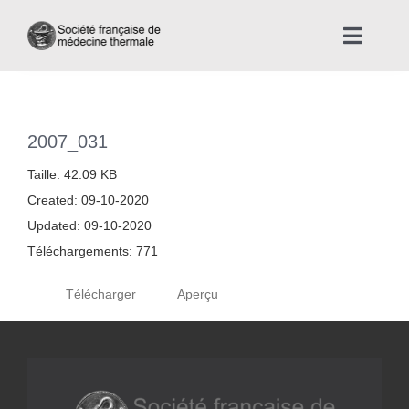
Skip
to
Toggle
content
Naviga
Accueil
2007_031
Nous connaître
Taille: 42.09 KB
Created: 09-10-2020
Instances professionnelles de la Médecine Thermale
Updated: 09-10-2020
Téléchargements: 771
La médecine thermale
Télécharger
Aperçu
Actualités
La presse thermale et climatique