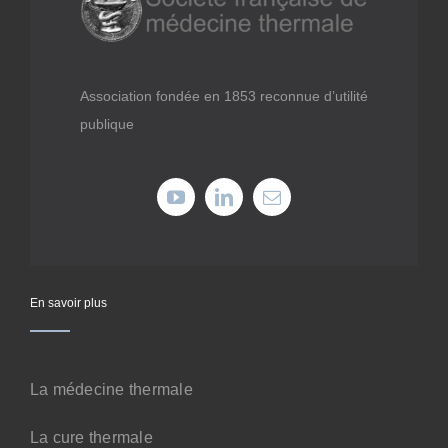
Médiathèque
Recherche
Association fondée en 1853 reconnue d’utilité
publique
Formations
Offres professionnelles
Adhérer
En savoir plus
Cotiser
La médecine thermale
Faire un don
La cure thermale