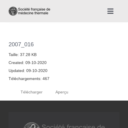
Skip
to
Toggle
content
Naviga
Accueil
2007_016
Nous connaître
Taille: 37.28 KB
Created: 09-10-2020
Instances professionnelles de la Médecine Thermale
Updated: 09-10-2020
Téléchargements: 467
La médecine thermale
Télécharger
Aperçu
Actualités
La presse thermale et climatique