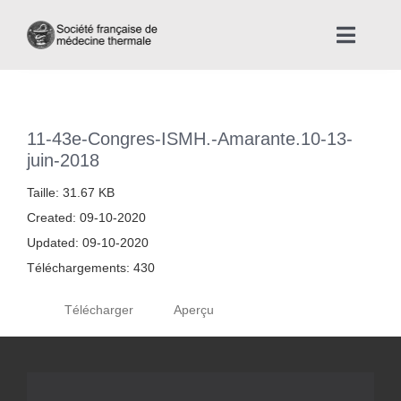
Skip
to
Toggle
content
Naviga
Accueil
11-43e-Congres-ISMH.-Amarante.10-13-
Nous connaître
juin-2018
Taille: 31.67 KB
Instances professionnelles de la Médecine Thermale
Created: 09-10-2020
Updated: 09-10-2020
La médecine thermale
Téléchargements: 430
Télécharger
Aperçu
Actualités
La presse thermale et climatique