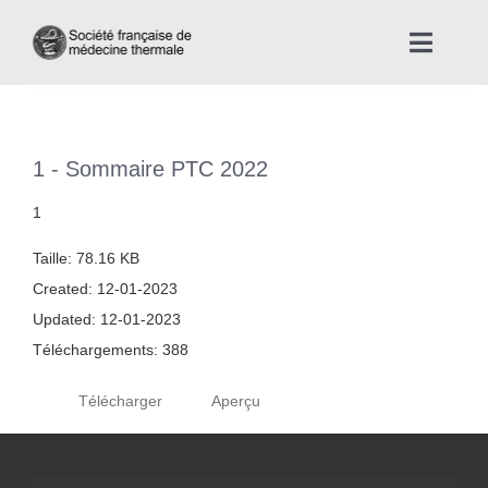
Skip
to
Toggle
content
Naviga
Accueil
1 - Sommaire PTC 2022
Nous connaître
1
Instances professionnelles de la Médecine Thermale
Taille: 78.16 KB
Created: 12-01-2023
La médecine thermale
Updated: 12-01-2023
Téléchargements: 388
Actualités
Télécharger
Aperçu
La presse thermale et climatique