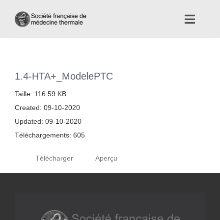
Skip
to
Toggle
content
Naviga
Accueil
1.4-HTA+_ModelePTC
Nous connaître
Taille: 116.59 KB
Created: 09-10-2020
Instances professionnelles de la Médecine Thermale
Updated: 09-10-2020
Téléchargements: 605
La médecine thermale
Télécharger
Aperçu
Actualités
La presse thermale et climatique