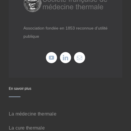
Médiathèque
Recherche
Association fondée en 1853 reconnue d’utilité
publique
Formations
Offres professionnelles
Adhérer
En savoir plus
Cotiser
La médecine thermale
Faire un don
La cure thermale