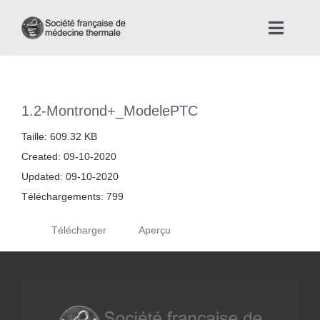
Skip
to
Toggle
content
Naviga
Accueil
1.2-Montrond+_ModelePTC
Nous connaître
Taille: 609.32 KB
Created: 09-10-2020
Instances professionnelles de la Médecine Thermale
Updated: 09-10-2020
Téléchargements: 799
La médecine thermale
Télécharger
Aperçu
Actualités
La presse thermale et climatique