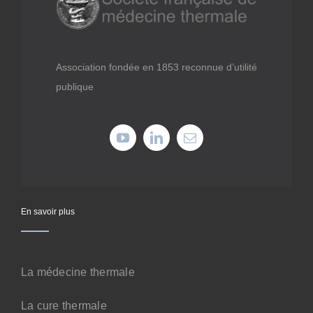
Médiathèque
Recherche
Association fondée en 1853 reconnue d’utilité
publique
Formations
Offres professionnelles
Adhérer
En savoir plus
Cotiser
La médecine thermale
Faire un don
La cure thermale