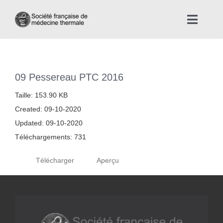
Skip
to
Toggle
content
Naviga
Accueil
09 Pessereau PTC 2016
Nous connaître
Taille: 153.90 KB
Created: 09-10-2020
Instances professionnelles de la Médecine Thermale
Updated: 09-10-2020
Téléchargements: 731
La médecine thermale
Télécharger
Aperçu
Actualités
La presse thermale et climatique