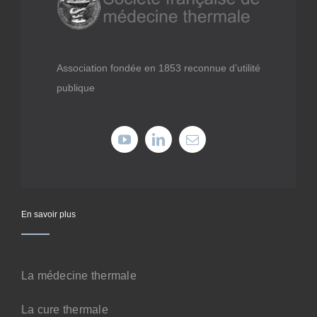
Médiathèque
Recherche
Association fondée en 1853 reconnue d’utilité
publique
Formations
Offres professionnelles
Adhérer
En savoir plus
Cotiser
La médecine thermale
Faire un don
La cure thermale