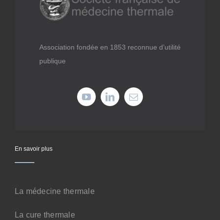
Médiathèque
Recherche
Association fondée en 1853 reconnue d’utilité
publique
Formations
Offres professionnelles
Adhérer
En savoir plus
Cotiser
La médecine thermale
Faire un don
La cure thermale