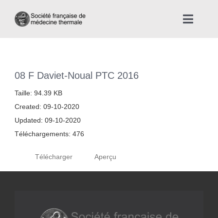
Skip
to
Toggle
content
Naviga
Accueil
08 F Daviet-Noual PTC 2016
Nous connaître
Taille: 94.39 KB
Created: 09-10-2020
Instances professionnelles de la Médecine Thermale
Updated: 09-10-2020
Téléchargements: 476
La médecine thermale
Télécharger
Aperçu
Actualités
La presse thermale et climatique