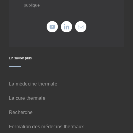
publique
Médiathèque
Recherche
Formations
En savoir plus
Offres professionnelles
Adhérer
La médecine thermale
La cure thermale
Cotiser
Recherche
Faire un don
Formation des médecins thermaux