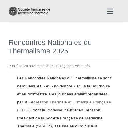
Skip
to
Toggle
content
Naviga
Accueil
Rencontres Nationales du
Nous connaître
Thermalisme 2025
Instances professionnelles de la Médecine Thermale
Publié le: 20 novembre 2025
Catégories:
Actualités
Les Rencontres Nationales du Thermalisme se sont
La médecine thermale
déroulées les 5 et 6 novembre 2025 à la Bourboule
et au Mont-Dore. Ces journées étaient organisées
Actualités
par la
Fédération Thermale et Climatique Française
(FTCF)
, dont le Professeur Christian Hérisson,
La presse thermale et climatique
Président de la Société Française de Médecine
Thermale (SFMTh), assume aujourd’hui à la